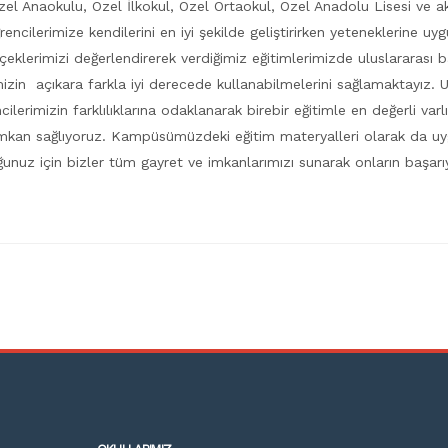
Özel Anaokulu, Özel İlkokul, Özel Ortaokul, Özel Anadolu Lisesi ve a
ncilerimize kendilerini en iyi şekilde geliştirirken yeteneklerine uyg
eklerimizi değerlendirerek verdiğimiz eğitimlerimizde uluslararası 
izin açıkara farkla iyi derecede kullanabilmelerini sağlamaktayız. U
lerimizin farklılıklarına odaklanarak birebir eğitimle en değerli varl
mkan sağlıyoruz. Kampüsümüzdeki eğitim materyalleri olarak da uygu
unuz için bizler tüm gayret ve imkanlarımızı sunarak onların başarıya