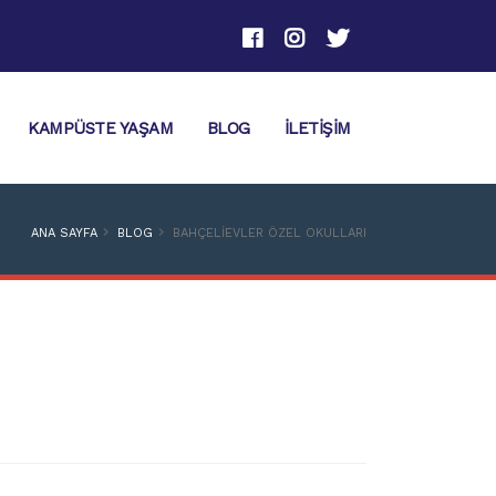
KAMPÜSTE YAŞAM
BLOG
İLETIŞIM
ANA SAYFA
BLOG
BAHÇELIEVLER ÖZEL OKULLARI